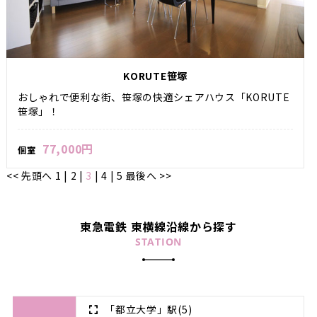
KORUTE笹塚
おしゃれで便利な街、笹塚の快適シェアハウス「KORUTE
笹塚」！
77,000円
個室
<< 先頭へ
1
|
2
|
3
|
4
|
5
最後へ >>
東急電鉄 東横線沿線から探す
STATION
「都立大学」駅
(5)